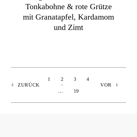
Tonkabohne & rote Grütze
mit Granatapfel, Kardamom
und Zimt
1
2
3
4
ZURÜCK
VOR
…
19