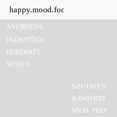
happy.mood.food
CLOSE
AYURVEDA
Rezepte
FRÜHSTÜCK
Ayurveda
HERZHAFT
SÜSSES
About me
Kontakt
5 ZUTATEN
Work with me
RAWFOOD
MEAL PREP