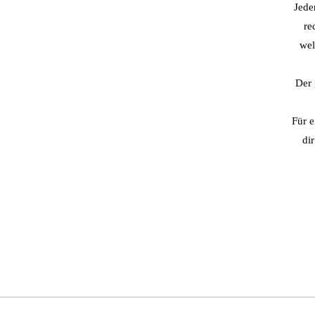
Jede
re
wel
Der 
Für 
di