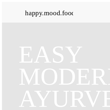
happy.mood.food
EASY
MODER
AYURV