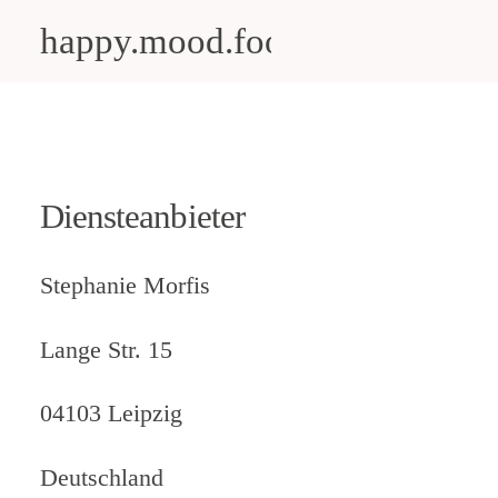
happy.mood.food
CLOSE
Rezepte
Diensteanbieter
Ayurveda
About me
Stephanie Morfis
Kontakt
Lange Str. 15
04103 Leipzig
Work with me
Deutschland