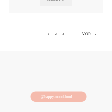
VOR
1
2
3
@happy.mood.food