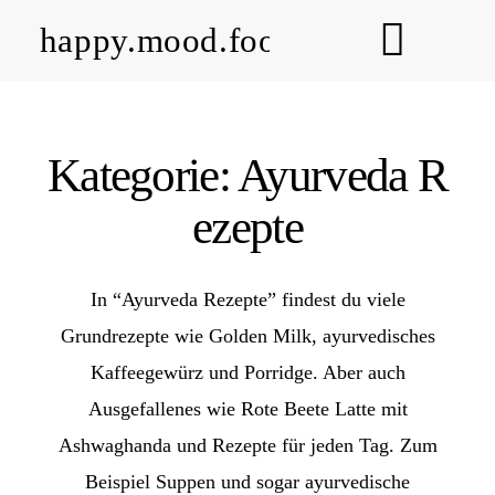
happy.mood.food
MENU
CLOSE
Rezepte
Kategorie: Ayurveda R
Ayurveda
ezepte
About me
In “Ayurveda Rezepte” findest du viele
Grundrezepte wie Golden Milk, ayurvedisches
Kontakt
Kaffeegewürz und Porridge. Aber auch
Work with me
Ausgefallenes wie Rote Beete Latte mit
Ashwaghanda und Rezepte für jeden Tag. Zum
Beispiel Suppen und sogar ayurvedische