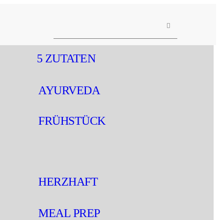
CLOSE
5 ZUTATEN
Rezepte
AYURVEDA
Ayurveda
FRÜHSTÜCK
About me
HERZHAFT
Kontakt
MEAL PREP