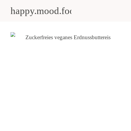
happy.mood.food
CLOSE
Rezepte
Ayurveda
About me
Kontakt
Work with me