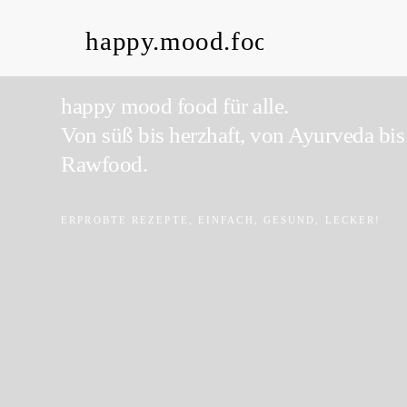
happy.mood.food
happy mood food für alle.
Von süß bis herzhaft, von Ayurveda bis
Rawfood.
ERPROBTE REZEPTE, EINFACH, GESUND, LECKER!