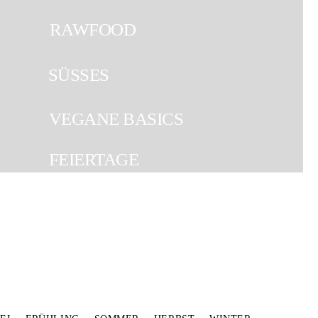
RAWFOOD
Work with me
SÜSSES
VEGANE BASICS
FEIERTAGE