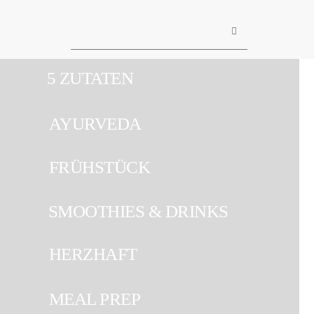
CLOSE
5 ZUTATEN
Rezepte
AYURVEDA
Ayurveda
FRÜHSTÜCK
SMOOTHIES & DRINKS
About me
HERZHAFT
Kontakt
MEAL PREP