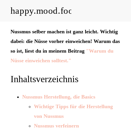
happy.mood.food
CLOSE
Nussmus selber machen ist ganz leicht. Wichtig
Rezepte
dabei: die Nüsse vorher einweichen! Warum das
so ist, liest du in meinem Beitrag
"Warum du
Ayurveda
Nüsse einweichen solltest."
About me
Inhaltsverzeichnis
Kontakt
Nussmus Herstellung, die Basics
Wichtige Tipps für die Herstellung
Work with me
von Nussmus
Nussmus verfeinern