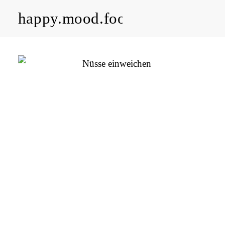
happy.mood.food
CLOSE
Rezepte
Ayurveda
About me
Kontakt
Work with me