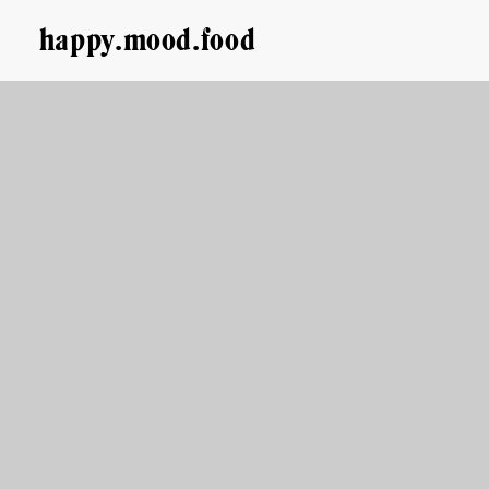
happy.mood.food
CLOSE
Rezepte
Ayurveda
About me
Kontakt
Work with me