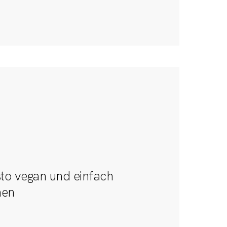
1
sto vegan und einfach
hen