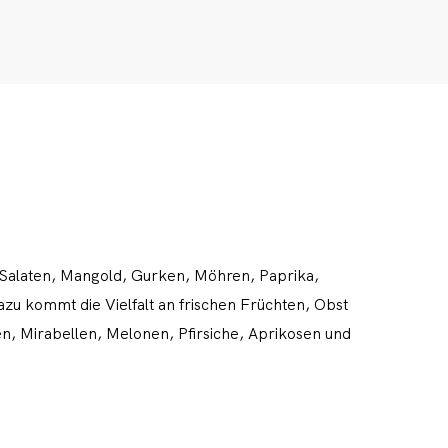
CLOSE
Rezepte
Ayurveda
Salaten, Mangold, Gurken, Möhren, Paprika,
zu kommt die Vielfalt an frischen Früchten, Obst
About me
, Mirabellen, Melonen, Pfirsiche, Aprikosen und
Kontakt