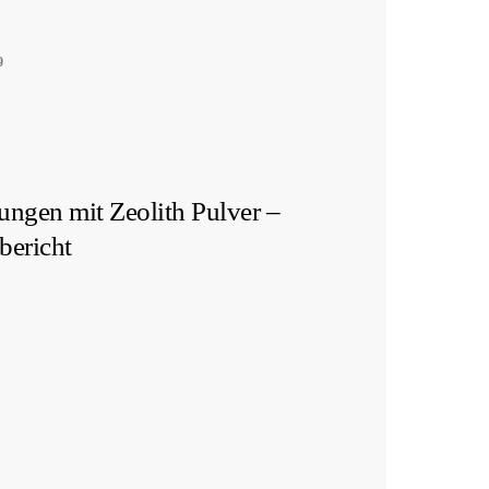
Work with me
9
ungen mit Zeolith Pulver –
bericht