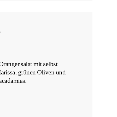
9
Orangensalat mit selbst
rissa, grünen Oliven und
acadamias.