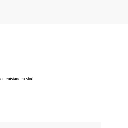
CLOSE
Rezepte
Ayurveda
en entstanden sind.
About me
Kontakt