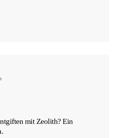
9
tgiften mit Zeolith? Ein
h.