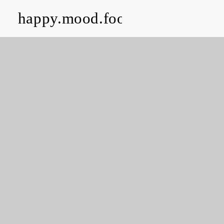
happy.mood.food
CLOSE
Rezepte
Ayurveda
About me
Kontakt
Work with me