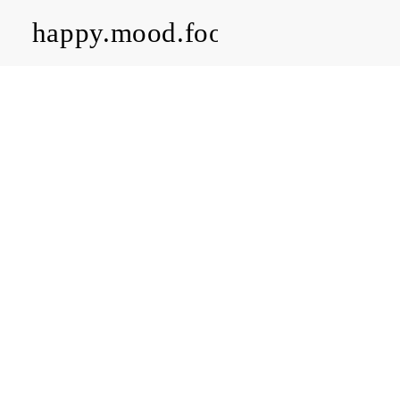
happy.mood.food
CLOSE
Rezepte
Ayurveda
About me
Kontakt
Work with me