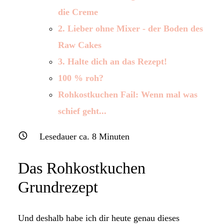
die Creme
2. Lieber ohne Mixer - der Boden des
Raw Cakes
3. Halte dich an das Rezept!
100 % roh?
Rohkostkuchen Fail: Wenn mal was
schief geht...
Lesedauer ca.
8
Minuten
Das Rohkostkuchen
Grundrezept
Und deshalb habe ich dir heute genau dieses