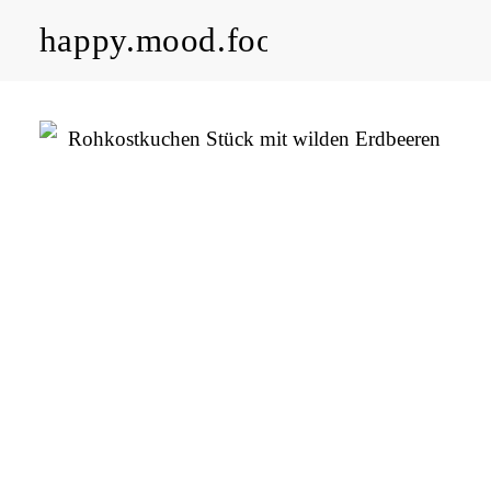
happy.mood.food
CLOSE
Rezepte
Ayurveda
About me
Kontakt
Work with me