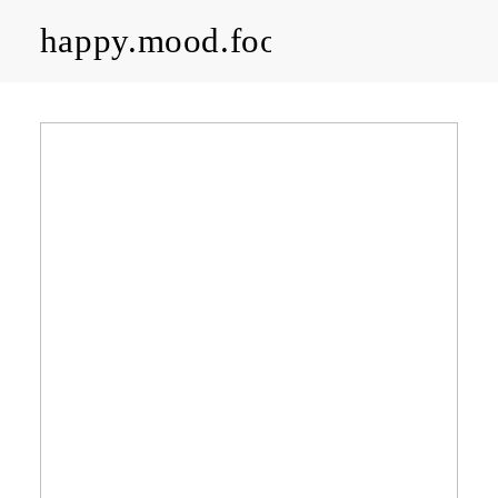
happy.mood.food
CLOSE
Rezepte
Ayurveda
About me
Kontakt
Work with me