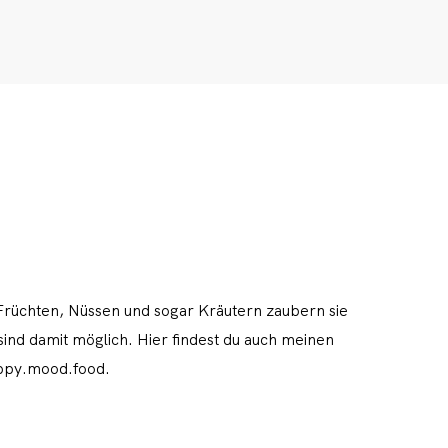
CLOSE
Rezepte
Ayurveda
About me
Früchten, Nüssen und sogar Kräutern zaubern sie
sind damit möglich. Hier findest du auch meinen
appy.mood.food.
Kontakt