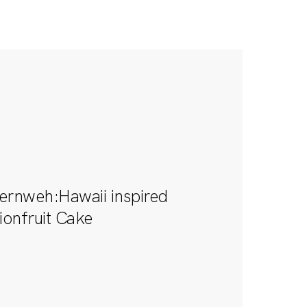
Work with me
ernweh:Hawaii inspired
onfruit Cake