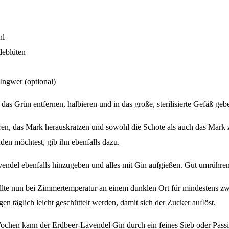
hl
deblüten
 Ingwer (optional)
as Grün entfernen, halbieren und in das große, sterilisierte Gefäß ge
eren, das Mark herauskratzen und sowohl die Schote als auch das Mar
n möchtest, gib ihn ebenfalls dazu.
ndel ebenfalls hinzugeben und alles mit Gin aufgießen. Gut umrühren
ollte nun bei Zimmertemperatur an einem dunklen Ort für mindestens 
agen täglich leicht geschüttelt werden, damit sich der Zucker auﬂöst.
hen kann der Erdbeer-Lavendel Gin durch ein feines Sieb oder Passiert