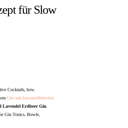
zept für Slow
tive Cocktails, bzw.
inem
Gin mit karamellisierten
d Lavendel Erdbeer Gin
.
che Gin Tonics, Bowle,