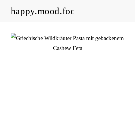
happy.mood.food
CLOSE
Rezepte
Ayurveda
About me
Kontakt
Work with me