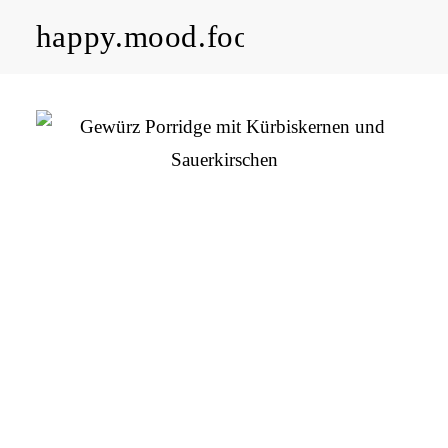
happy.mood.food
CLOSE
Rezepte
Ayurveda
About me
Kontakt
Work with me