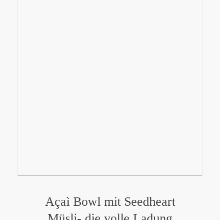
Açaì Bowl mit Seedheart
Müsli- die volle Ladung