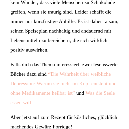
kein Wunder, dass viele Menschen zu Schokolade
greifen, wenn sie traurig sind. Leider schafft die
immer nur kurzfristige Abhilfe. Es ist daher ratsam,
seinen Speiseplan nachhaltig und andauernd mit
Lebensmitteln zu bereichern, die sich wirklich
positiv auswirken.
Falls dich das Thema interessiert, zwei lesenswerte
Bücher dazu sind
“
Die Wahrheit über weibliche
Depression: Warum sie nicht im Kopf entsteht und
ohne Medikamente heilbar ist”
und
Was die Seele
essen will
.
Aber jetzt auf zum Rezept für köstliches, glücklich
machendes Gewürz Porridge!