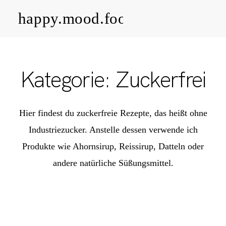
happy.mood.food
CLOSE
Rezepte
Kategorie: Zuckerfrei
Ayurveda
Hier findest du zuckerfreie Rezepte, das heißt ohne
About me
Industriezucker. Anstelle dessen verwende ich
Produkte wie Ahornsirup, Reissirup, Datteln oder
Kontakt
andere natürliche Süßungsmittel.
Work with me