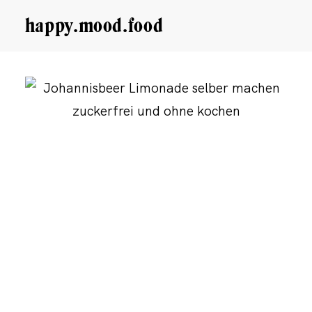
happy.mood.food
CLOSE
Rezepte
Ayurveda
About me
Kontakt
Work with me