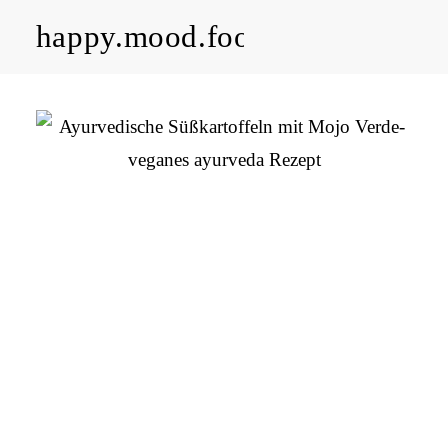
happy.mood.food
CLOSE
Rezepte
Ayurveda
About me
Kontakt
Work with me