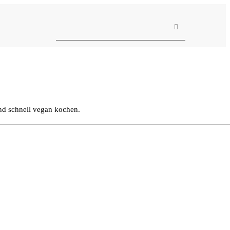
CLOSE
Rezepte
und schnell vegan kochen.
Ayurveda
About me
Kontakt