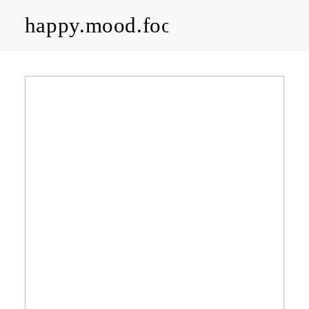
happy.mood.food
CLOSE
Rezepte
Ayurveda
About me
Kontakt
Work with me