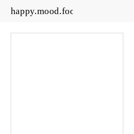
happy.mood.food
CLOSE
Rezepte
Ayurveda
About me
Kontakt
Work with me