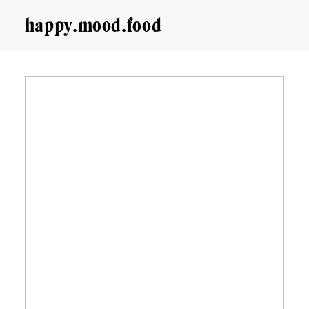
happy.mood.food
CLOSE
Rezepte
Ayurveda
About me
Kontakt
Work with me