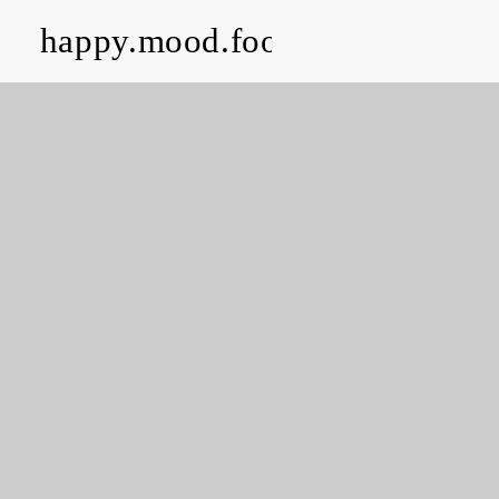
happy.mood.food
CLOSE
Rezepte
Ayurveda
About me
Kontakt
Work with me