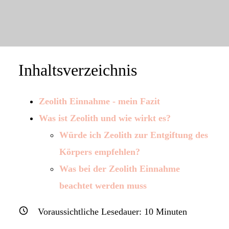
Inhaltsverzeichnis
Zeolith Einnahme - mein Fazit
Was ist Zeolith und wie wirkt es?
Würde ich Zeolith zur Entgiftung des
Körpers empfehlen?
Was bei der Zeolith Einnahme
beachtet werden muss
Voraussichtliche Lesedauer:
10
Minuten