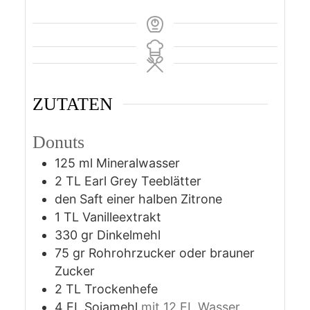
ZUTATEN
Donuts
125
ml
Mineralwasser
2
TL Earl Grey Teeblätter
den Saft einer halben Zitrone
1
TL Vanilleextrakt
330
gr
Dinkelmehl
75
gr
Rohrohrzucker oder brauner
Zucker
2
TL Trockenhefe
4
EL Sojamehl
mit 12 EL Wasser