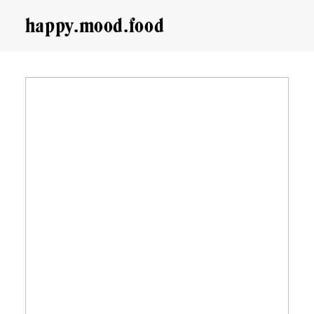
happy.mood.food
CLOSE
Rezepte
Ayurveda
About me
Kontakt
Work with me