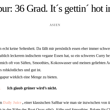
ur: 36 Grad. It´s gettin´ hot i
ASIEN
n echt keine Seltenheit. Da fällt mir persönlich essen eher immer schw
aublich leckerem indischem vegane Essen hat, so ein schweres Curry be
ch mich oft von Säften, Smoothies, Kokoswasser und meinen geliebten 
 rohköstliches und gut ist.
gapur wirklich eine Menge zu bieten.
Ich glaub grüner wird’s nicht.
im
Daily Juice
,
einer klassischen Saftbar wie man sie inzwischen von üb
h in der Nähe des Boat Quay gibt’s Säfte und Smoothies, Pakete für 