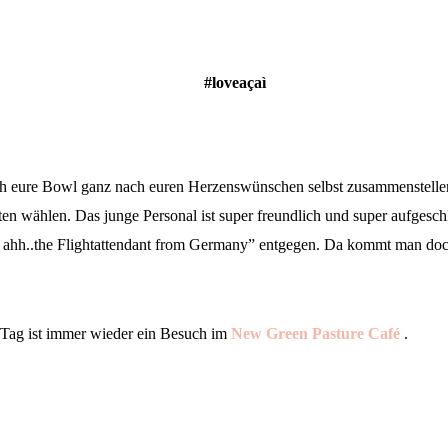
#loveaçaì
ch eure Bowl ganz nach euren Herzenswünschen selbst zusammenstellen
ten wählen. Das junge Personal ist super freundlich und super aufgesc
” ahh..the Flightattendant from Germany” entgegen. Da kommt man do
 Tag ist immer wieder ein Besuch im
New Green Pasture Café
.