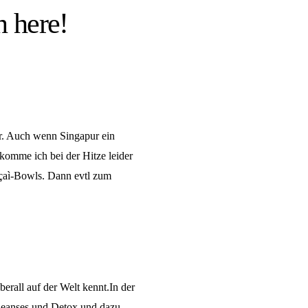
n here!
er. Auch wenn Singapur ein
komme ich bei der Hitze leider
Açaì-Bowls. Dann evtl zum
erall auf der Welt kennt.In der
Cleanses und Detox und dazu