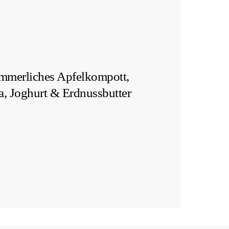
Work with me
ommerliches Apfelkompott,
a, Joghurt & Erdnussbutter